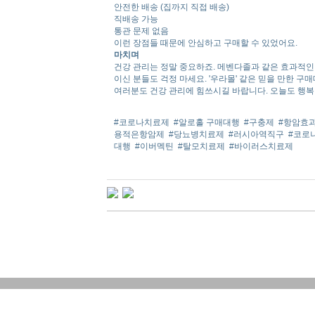
안전한 배송 (집까지 직접 배송)
직배송 가능
통관 문제 없음
이런 장점들 때문에 안심하고 구매할 수 있었어요.
마치며
건강 관리는 정말 중요하죠. 메벤다졸과 같은 효과적인
이신 분들도 걱정 마세요. '우라몰' 같은 믿을 만한 
여러분도 건강 관리에 힘쓰시길 바랍니다. 오늘도 행복
#코로나치료제
#알로홀 구매대행
#구충제
#항암효
용적은항암제
#당뇨병치료제
#러시아역직구
#코로
대행
#이버멕틴
#탈모치료제
#바이러스치료제