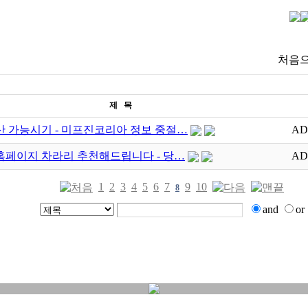
처음으
제 목
 가능시기 - 미프진코리아 정보 중절…
AD
페이지 차라리 추천해드립니다 - 당…
AD
1
2
3
4
5
6
7
9
10
8
and
or